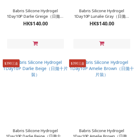
Babris Silicone Hydrogel
Babris Silicone Hydrogel
1Day10P Darlie Greige（日拋十
1Day10P Lunalie Gray（日拋十
片裝）
片裝）
HK$140.00
HK$140.00
$390三盒
$390三盒
Babris Silicone Hydrogel
Babris Silicone Hydrogel
1Day10P Darlie Beige（日拋十片
1Day10P Amelie Brown（日拋十