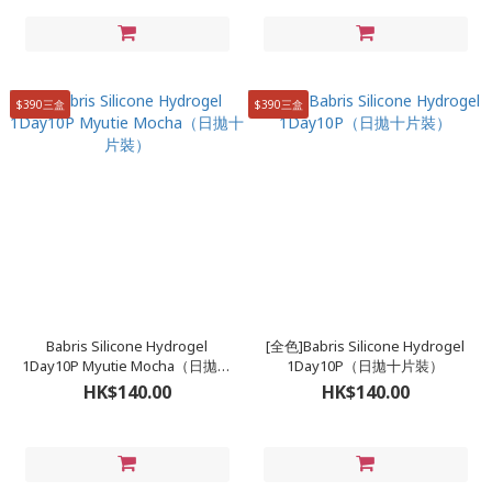
$390三盒
$390三盒
Babris Silicone Hydrogel
[全色]Babris Silicone Hydrogel
1Day10P Myutie Mocha（日拋十
1Day10P（日拋十片裝）
片裝）
HK$140.00
HK$140.00