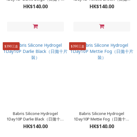
裝）
片裝）
HK$140.00
HK$140.00
$390三盒
$390三盒
Babris Silicone Hydrogel
Babris Silicone Hydrogel
1Day10P Darlie Black（日拋十片
1Day10P Mettie Fog（日拋十片
裝）
裝）
HK$140.00
HK$140.00