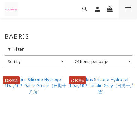
BABRIS
Filter
Sort by
24 Items per page
$390三盒
$390三盒