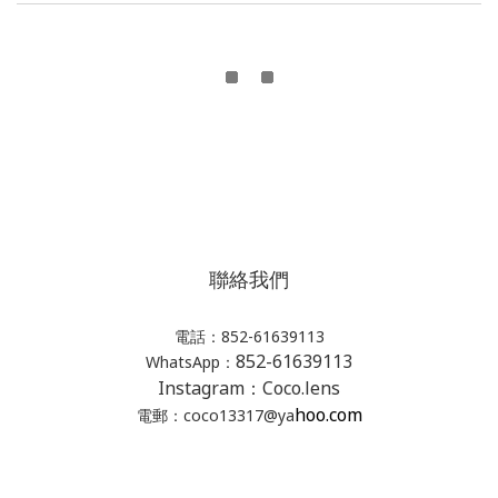
聯絡我們
電話：852-61639113
852-61639113
WhatsApp：
Instagram：Coco.lens
hoo.com
電郵：coco13317@ya