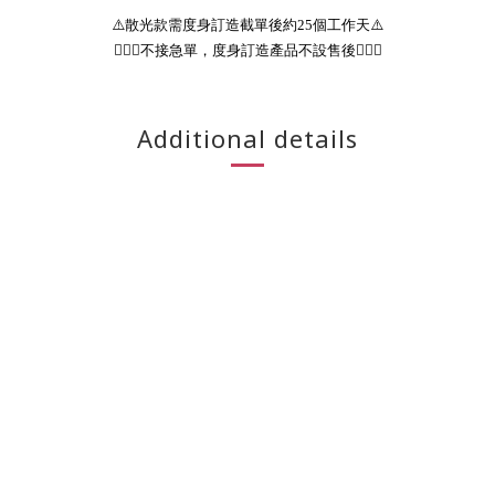
⚠️
散光款需度身訂造截單後約
25
個工作天
⚠️
🙇🏻‍♂️
不接急單，度身訂造產品不設售後
🙇🏻‍♂️
Additional details