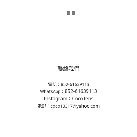
聯絡我們
電話：852-61639113
852-61639113
WhatsApp：
Instagram：Coco.lens
hoo.com
電郵：coco13317@ya