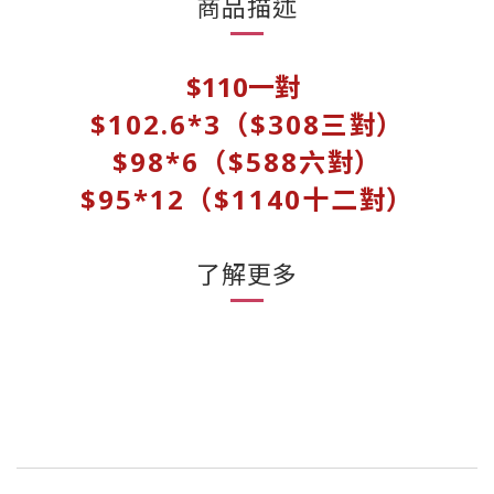
商品描述
$110一對
$102.6
*3（
$308三
對
）
$98
*6（$588六
對
）
$95*12（$1140十二
對
）
了解更多