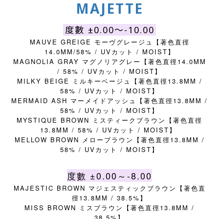
MAJETTE
度數 ±0.00～-10.00
MAUVE GREIGE モーヴグレージュ
【著色直徑
14.0MM/58% / UV
/ MOIST
カット
】
MAGNOLIA GRAY
14.0MM
マグノリアグレー
【著色直徑
/ 58% / UV
/ MOIST
カット
】
MILKY BEIGE
13.8MM /
ミルキーベージュ
【著色直徑
58% / UV
/ MOIST
カット
】
MERMAID ASH
13.8MM /
マーメイドアッシュ
【著色直徑
58% / UV
/ MOIST
カット
】
MYSTIQUE BROWN
ミスティークブラウン
【著色直徑
13.8MM / 58% / UV
/ MOIST
カット
】
MELLOW BROWN
13.8MM /
メローブラウン
【著色直徑
58% / UV
/ MOIST
カット
】
度數 ±0.00～-8.00
MAJESTIC BROWN
マジェスティックブラウン
【著色直
13.8MM / 38.5%
徑
】
MISS BROWN
13.8MM /
ミスブラウン
【著色直徑
38.5%
】