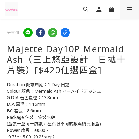
分享到
Majette Day10P Mermaid
Ash（三上悠亞設計｜日拋十
片裝）[$420任選四盒]
Duration 配戴周期：1 Day 日拋
Colour 顏色：Mermaid Ash マーメイドアッシュ
G.DIA 著色直徑：13.8mm
DIA 直徑：14.5mm
BC 基弧：8.6mm
Package 包裝：盒裝10片
(盒裝一盒同一度數，左右眼不同度數需購買兩盒)
Power 度數：±0.00、
-0.75～-5.00（0.25step）