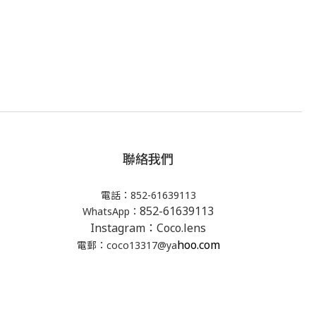
聯絡我們
電話：852-61639113
852-61639113
WhatsApp：
Instagram：Coco.lens
hoo.com
電郵：coco13317@ya