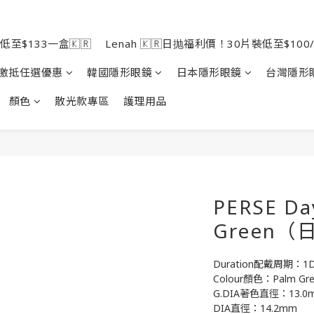
低至$133一盒🇰🇷
Lenah 🇰🇷日抛福利價！30片裝低至$100/
激抵任選優惠
韓國隱形眼鏡
日本隱形眼鏡
台灣隱形
顏色
散光款專區
護理用品
PERSE Da
Green
Duration配戴周期：1
Colour顏色：Palm 
G.DIA著色直徑：13.0
DIA直徑：14.2mm