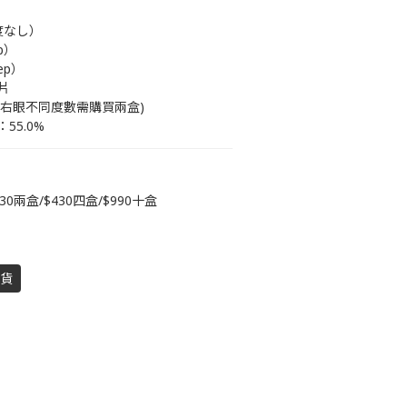
（度なし）
ep）
tep）
0片
左右眼不同度數需購買兩盒)
：55.0%
30兩盒/$430四盒/$990十盒
到貨