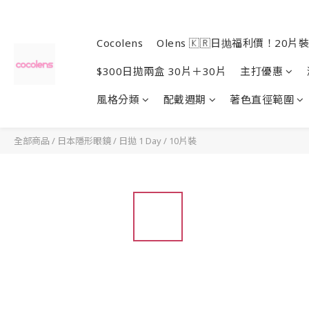
Cocolens
Olens 🇰🇷日抛福利價！20片裝
$300日拋兩盒 30片＋30片
主打優惠
風格分類
配戴週期
著色直徑範圍
全部商品
/
日本隱形眼鏡
/
日拋 1 Day
/
10片裝