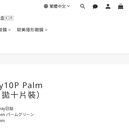
繁體中文
盒🇰🇷
眼鏡
歐美隱形眼鏡
y10P Palm
（日拋十片裝）
Day日拋
Green パームグリーン
mm