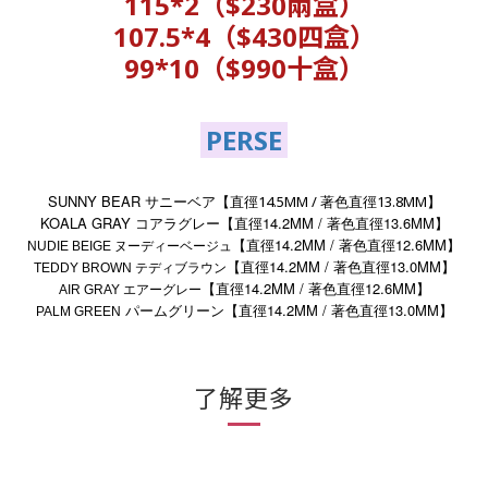
115*2（
$230兩盒）
107.5*4（$430四盒）
99*10（$990十盒）
PERSE
SUNNY BEAR サニーベア
14.5MM /
13.8MM
【直徑
著色直徑
】
KOALA GRAY
14.2MM /
13.6MM
コアラグレー
【直徑
著色直徑
】
14.2MM /
12.6MM
【直徑
著色直徑
】
NUDIE BEIGE
ヌーディーベージュ
14.2MM /
13.0MM
【直徑
著色直徑
】
TEDDY BROWN
テディブラウン
14.2MM /
12.6MM
【直徑
著色直徑
】
AIR GRAY
エアーグレー
パームグリーン
14.2MM /
13.0MM
【直徑
著色直徑
】
PALM GREEN
了解更多