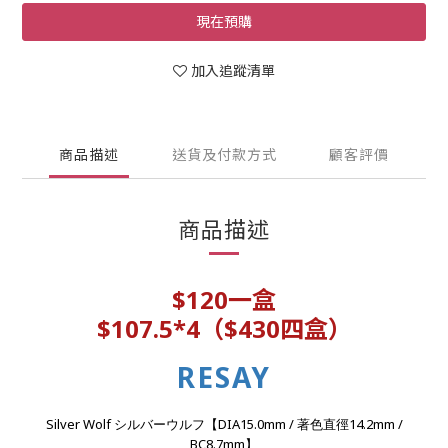
現在預購
加入追蹤清單
商品描述
送貨及付款方式
顧客評價
商品描述
$120一盒
$107.5*4（$430四盒）
RESAY
Silver Wolf
DIA15.0mm /
14.2mm /
シルバーウルフ
【
著色直徑
BC8.7mm
】