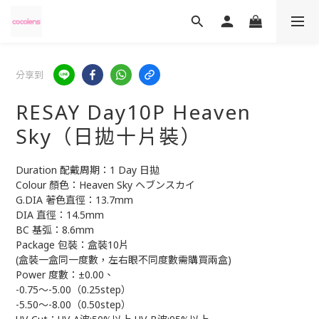
分享到
RESAY Day10P Heaven
Sky（日拋十片裝）
Duration 配戴周期：1 Day 日拋
Colour 顏色：Heaven Sky ヘブンスカイ
G.DIA 著色直徑：13.7mm
DIA 直徑：14.5mm
BC 基弧：8.6mm
Package 包裝：盒裝10片
(盒裝一盒同一度數，左右眼不同度數需購買兩盒)
Power 度數：±0.00、
-0.75～-5.00（0.25step）
-5.50～-8.00（0.50step）