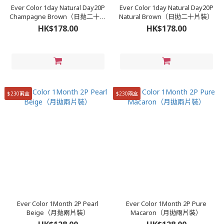
Ever Color 1day Natural Day20P
Ever Color 1day Natural Day20P
Champagne Brown（日拋二十片
Natural Brown（日拋二十片裝）
裝）
HK$178.00
HK$178.00
$230兩盒
$230兩盒
Ever Color 1Month 2P Pearl
Ever Color 1Month 2P Pure
Beige（月拋兩片裝）
Macaron（月拋兩片裝）