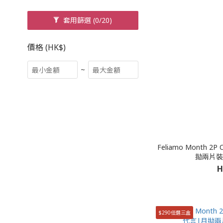
套用篩選
(0/20)
價格 (HK$)
~
Feliamo Month 
拋兩片裝）
H
$290任選三盒