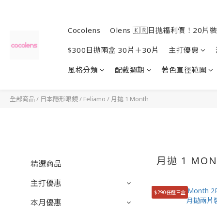
Cocolens
Olens 🇰🇷日抛福利價！20片裝
$300日拋兩盒 30片＋30片
主打優惠
風格分類
配戴週期
著色直徑範圍
全部商品
/
日本隱形眼鏡
/
Feliamo
/
月拋 1 Month
月拋 1 MO
精選商品
主打優惠
$290任選三盒
本月優惠