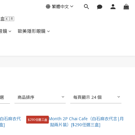
繁體中文
盒🇰🇷
眼鏡
歐美隱形眼鏡
選
商品排序
每頁顯示 24 個
$290任選三盒