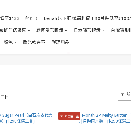
低至$133一盒🇰🇷
Lenah 🇰🇷日抛福利價！30片裝低至$100/
激抵任選優惠
韓國隱形眼鏡
日本隱形眼鏡
台灣隱形
顏色
散光款專區
護理用品
篩
NTH
$290任選三盒