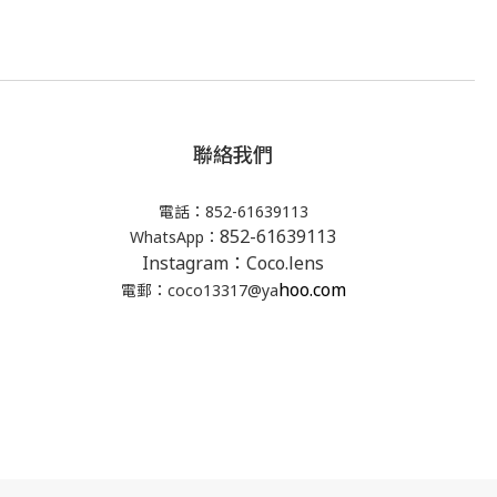
聯絡我們
電話：852-61639113
852-61639113
WhatsApp：
Instagram：Coco.lens
hoo.com
電郵：coco13317@ya