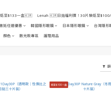
低至$133一盒🇰🇷
Lenah 🇰🇷日抛福利價！30片裝低至$100/
激抵任選優惠
韓國隱形眼鏡
日本隱形眼鏡
台灣隱形
顏色
散光款專區
護理用品
篩
抵至$100一盒