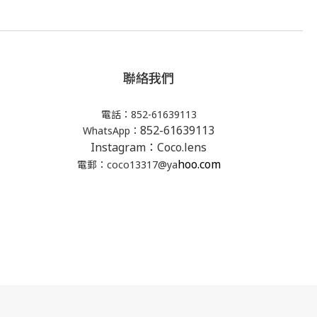
聯絡我們
電話：852-61639113
852-61639113
WhatsApp：
Instagram：Coco.lens
hoo.com
電郵：coco13317@ya