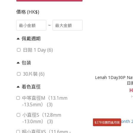
價格 (HK$)
~
佩戴週期
日拋 1 Day (6)
包装
30片裝 (6)
Lenah 1Day30P
日
着色直徑
H
中等直徑M（13.1mm
-13.5mm） (3)
小直徑S（12.8mm
-13.0mm） (3)
$278任選四盒月拋
超小直徑XS（11.6mm -