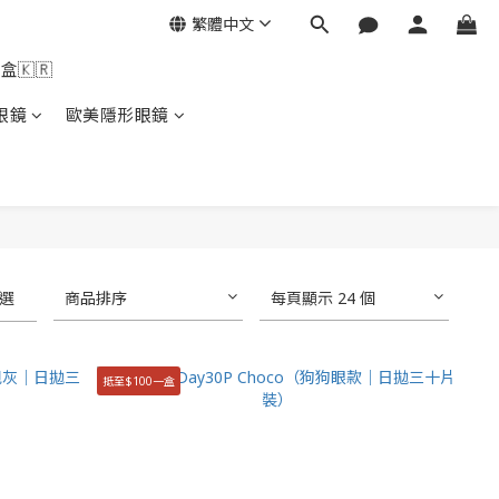
繁體中文
盒🇰🇷
眼鏡
歐美隱形眼鏡
選
商品排序
每頁顯示 24 個
抵至$100一盒