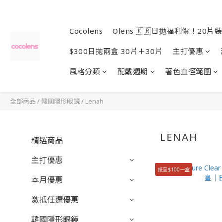
Cocolens
Olens 🇰🇷日抛福利價！20片裝
$300日拋兩盒 30片＋30片
主打優惠
風格分類
配戴週期
著色直徑範圍
全部商品
/
韓國隱形眼鏡
/
Lenah
LENAH
精選商品
主打優惠
抵至$100一盒
本月優惠
激抵任選優惠
韓國隱形眼鏡