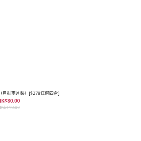
 2P（月拋兩片裝）[$278任選四盒]
HK$80.00
HK$118.00