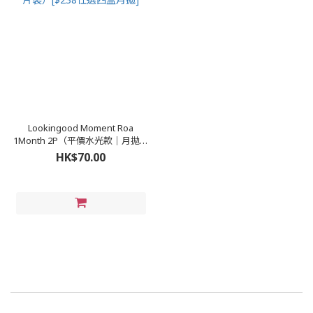
Lookingood Moment Roa
1Month 2P（平價水光款｜月拋兩
片裝）[$238任選四盒月拋]
HK$70.00