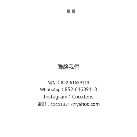
聯絡我們
電話：852-61639113
852-61639113
WhatsApp：
Instagram：Coco.lens
hoo.com
電郵：coco13317@ya