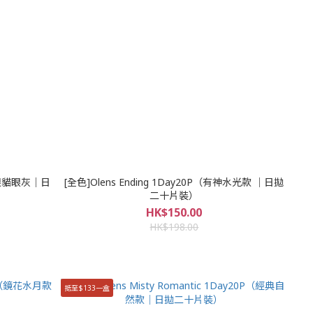
y（大眼貓眼灰｜日
[全色]Olens Ending 1Day20P（有神水光款 ｜日拋
二十片裝）
HK$150.00
HK$198.00
抵至$133一盒