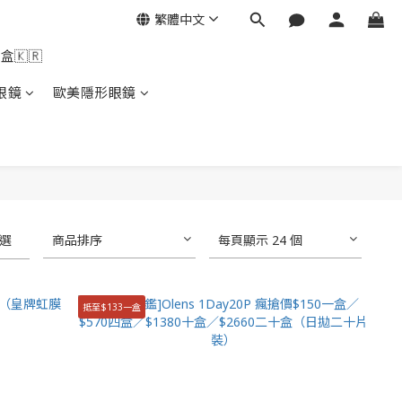
繁體中文
盒🇰🇷
眼鏡
歐美隱形眼鏡
選
商品排序
每頁顯示 24 個
抵至$133一盒