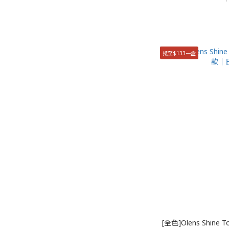
抵至$133一盒
[全色]Olens Shin