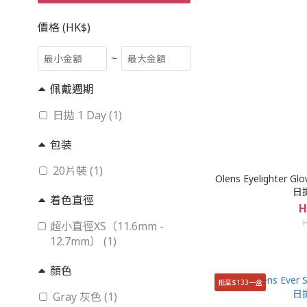
價格 (HK$)
~
佩戴週期
日拋 1 Day (1)
包装
20片裝 (1)
Olens Eyelighte
日
着色直徑
H
超小直徑XS（11.6mm -
12.7mm） (1)
顏色
抵至$133一盒
Gray 灰色 (1)