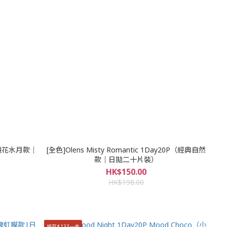
0P（鏡花水月款｜
[全色]Olens Misty Romantic 1Day20P（經典自然
款｜日拋二十片裝）
HK$150.00
HK$198.00
抵至$133一盒