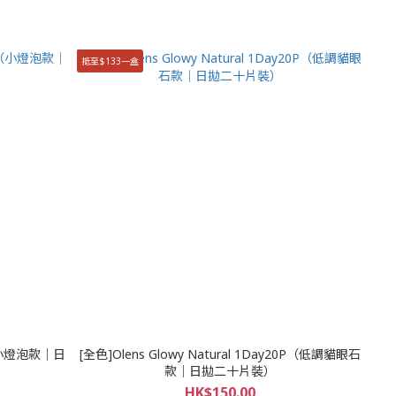
抵至$133一盒
0P（小燈泡款｜日
[全色]Olens Glowy Natural 1Day20P（低調貓眼石
款｜日拋二十片裝）
HK$150.00