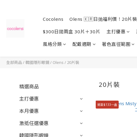
Cocolens
Olens 🇰🇷日抛福利價！20片裝
$300日拋兩盒 30片＋30片
主打優惠
風格分類
配戴週期
著色直徑範圍
全部商品
/
韓國隱形眼鏡
/
Olens
/
20片裝
20片裝
精選商品
主打優惠
抵至$133一盒
本月優惠
激抵任選優惠
韓國隱形眼鏡