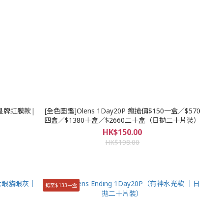
ay（皇牌虹膜款|
[全色圖鑑]Olens 1Day20P 瘋搶價$150一盒／$570
四盒／$1380十盒／$2660二十盒（日拋二十片裝）
HK$150.00
HK$198.00
抵至$133一盒