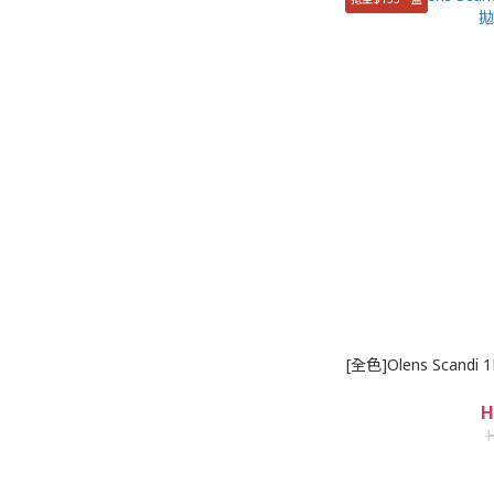
[全色]Olens Scan
H