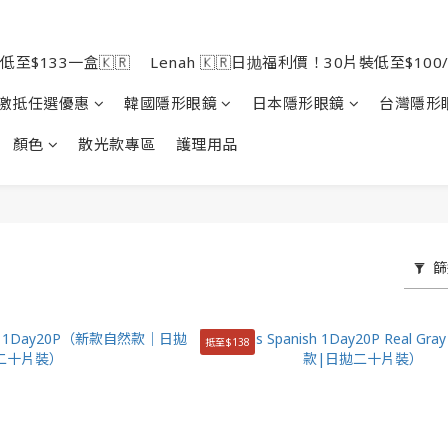
低至$133一盒🇰🇷
Lenah 🇰🇷日抛福利價！30片裝低至$100/
激抵任選優惠
韓國隱形眼鏡
日本隱形眼鏡
台灣隱形
顏色
散光款專區
護理用品
篩
抵至$138