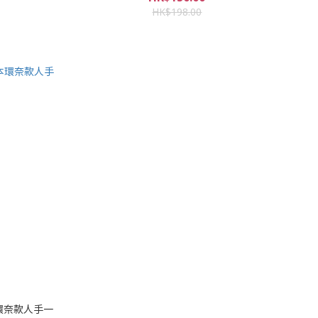
HK$198.00
（橋本環奈款人手一