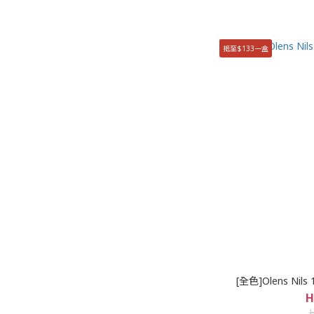
抵至$133一盒
[全色]Olens Ni
H