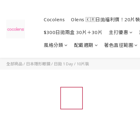
Cocolens
Olens 🇰🇷日抛福利價！20片裝
$300日拋兩盒 30片＋30片
主打優惠
風格分類
配戴週期
著色直徑範圍
全部商品
/
日本隱形眼鏡
/
日拋 1 Day
/
10片裝