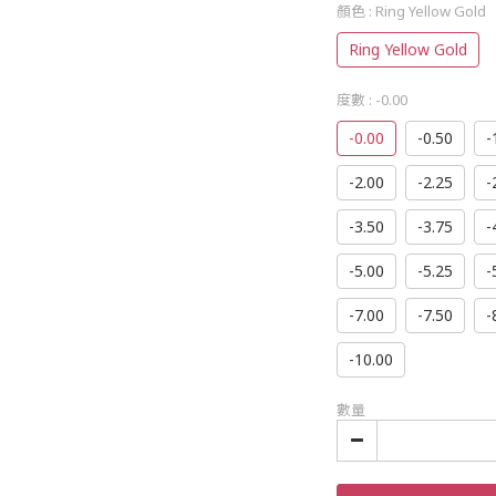
顏色
: Ring Yellow Gold
Ring Yellow Gold
度數
: -0.00
-0.00
-0.50
-
-2.00
-2.25
-
-3.50
-3.75
-
-5.00
-5.25
-
-7.00
-7.50
-
-10.00
數量