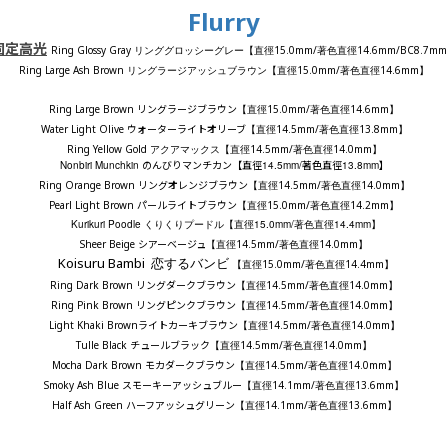
Flurry
固定高光
Ring Glossy Gray
15.0mm/
14.6mm/BC8.7mm
リンググロッシーグレー
【直徑
著色直徑
Ring Large Ash Brown
15.0mm/
14.6mm
リングラージアッシュブラウン
【直徑
著色直徑
】
Ring Large Brown リングラージブラウン
15.0mm/
14.6mm
【直徑
著色直徑
】
Water Light Olive ウォーターライトオリーブ
14.5mm/
13.8mm
【直徑
著色直徑
】
Ring Yellow Gold
14.5mm/
14.0mm
アクアマックス
【直徑
著色直徑
】
Nonbiri Munchkin
のんびりマンチカン
【直徑
14.5mm/
著色直徑
13.8mm
】
Ring Orange Brown リングオレンジブラウン
14.5mm/
14.0mm
【直徑
著色直徑
】
Pearl Light Brown パールライトブラウン
15.0mm/
14.2mm
【直徑
著色直徑
】
Kurikuri Poodle くりくりプードル
15.0mm/
14.4mm
【直徑
著色直徑
】
Sheer Beige シアーベージュ
14.5mm/
14.0mm
【直徑
著色直徑
】
Koisuru Bambi
恋
するバンビ
15.0mm/
14.4mm
【直徑
著色直徑
】
Ring Dark Brown リングダークブラウン
14.5mm/
14.0mm
【直徑
著色直徑
】
Ring Pink Brown リングピンクブラウン
14.5mm/
14.0mm
【直徑
著色直徑
】
Light Khaki Brownライトカーキブラウン
14.5mm/
14.0mm
【直徑
著色直徑
】
Tulle Black チュールブラック
14.5mm/
14.0mm
【直徑
著色直徑
】
Mocha Dark Brown モカダークブラウン
14.5mm/
14.0mm
【直徑
著色直徑
】
Smoky Ash Blue スモーキーアッシュブルー
14.1mm/
13.6mm
【直徑
著色直徑
】
Half Ash Green ハーフアッシュグリーン
14.1mm/
13.6mm
【直徑
著色直徑
】