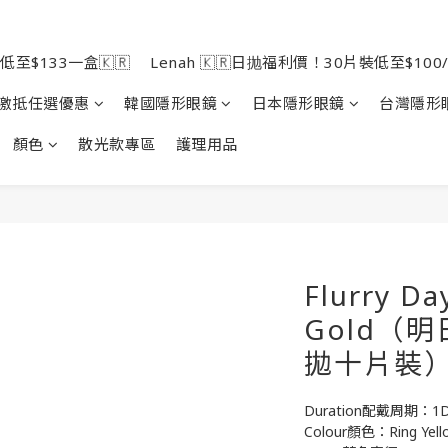
低至$133一盒🇰🇷
Lenah 🇰🇷日抛福利價！30片裝低至$100/
激抵任選優惠
韓國隱形眼鏡
日本隱形眼鏡
台灣隱形
顏色
散光款專區
護理用品
Flurry Da
Gold（
拋十片裝
Duration配戴周期：1
Colour顏色：Ring Y