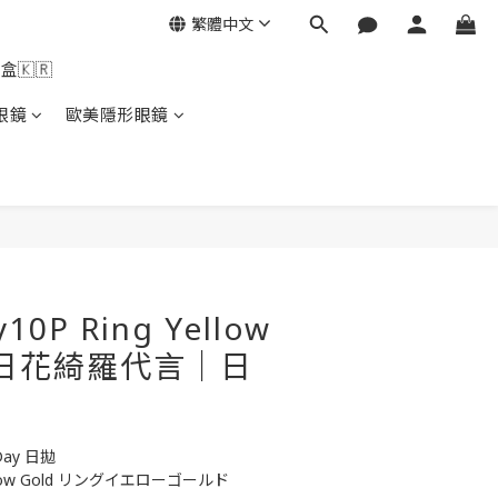
繁體中文
盒🇰🇷
眼鏡
歐美隱形眼鏡
y10P Ring Yellow
明日花綺羅代言｜日
）
Day 日拋
ellow Gold リングイエローゴールド