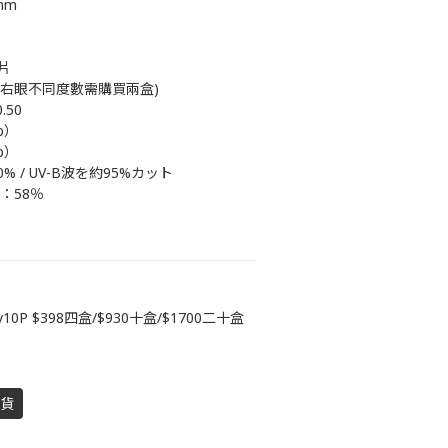
mm
0片
左右眼不同度數需購買兩盒)
.50
ep）
ep）
0% / UV-B波を約95%カット
量：58％
y10P $398四盒/$930十盒/$1700二十盒
到貨