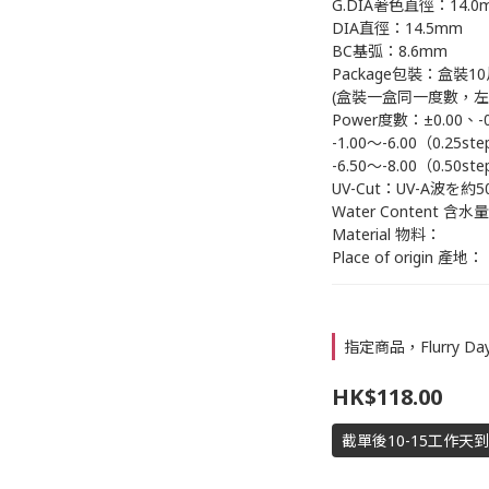
G.DIA著色直徑：14.0
DIA直徑：14.5mm
BC基弧：8.6mm
Package包裝：盒裝1
(盒裝一盒同一度數，
Power度數：±0.00、-0
-1.00～-6.00（0.25st
-6.50～-8.00（0.50st
UV-Cut：UV-A波を約5
Water Content 含水
Material 物料：
Place of origin 產地：
指定商品，Flurry Da
HK$118.00
截單後10-15工作天