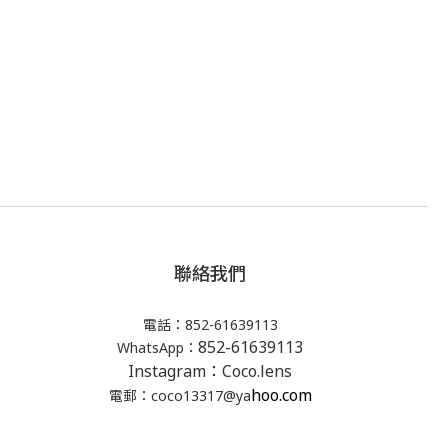
聯絡我們
電話：852-61639113
852-61639113
WhatsApp：
Instagram：Coco.lens
hoo.com
電郵：coco13317@ya