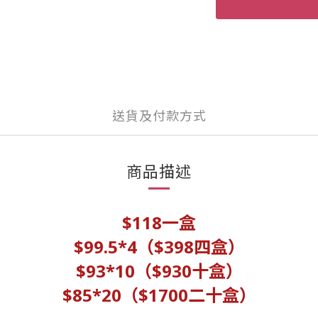
送貨及付款方式
商品描述
$118一盒
$99.5
*4（
$398四盒）
$93*10（$930十盒）
$85*20（$1700二十盒）